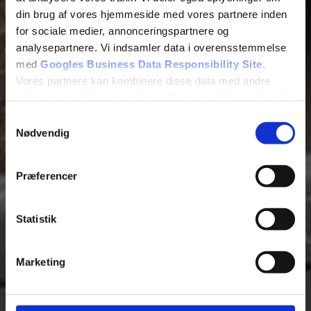
din brug af vores hjemmeside med vores partnere inden
for sociale medier, annonceringspartnere og
analysepartnere. Vi indsamler data i overensstemmelse
med
Googles Business Data Responsibility Site
.
Vores partnere kan kombinere disse data med andre
oplysninger, du har givet dem, eller som de har indsamlet
fra din brug af deres tjenester.
Samtykkevalg
Nødvendig
Se Cookie & Privatlivspolitik
her
Præferencer
Statistik
Marketing